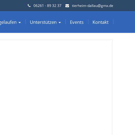
06261 - 89 32 37
tierheim-dallau@gmx.de
gelaufen
Unterstützen
Events
Kontakt