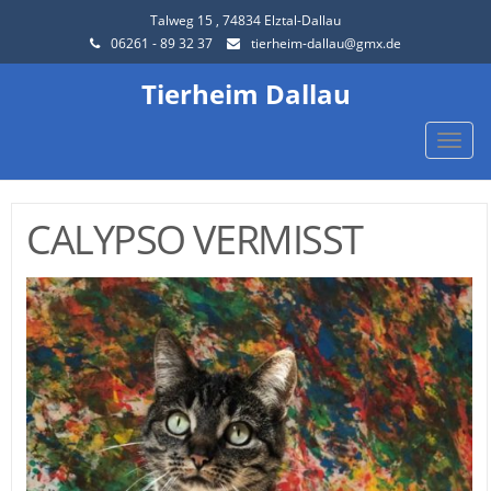
Talweg 15 , 74834 Elztal-Dallau
06261 - 89 32 37
tierheim-dallau@gmx.de
Tierheim Dallau
Toggle
naviga
CALYPSO VERMISST