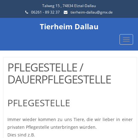
Talweg 15 , 74834 Elztal-Dallau
06261 - 89 32 37
tierheim-dallau@gmx.de
Tierheim Dallau
Toggle
naviga
PFLEGESTELLE /
DAUERPFLEGESTELLE
PFLEGESTELLE
Immer wieder kommen zu uns Tiere, die wir lieber in einer
privaten Pflegestelle unterbringen würden.
Dies sind z.B.