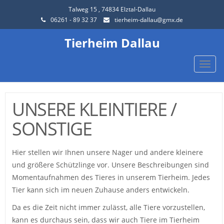
Talweg 15 , 74834 Elztal-Dallau
06261 - 89 32 37
tierheim-dallau@gmx.de
Tierheim Dallau
Toggle
naviga
UNSERE KLEINTIERE /
SONSTIGE
Hier stellen wir Ihnen unsere Nager und andere kleinere
und größere Schützlinge vor. Unsere Beschreibungen sind
Momentaufnahmen des Tieres in unserem Tierheim. Jedes
Tier kann sich im neuen Zuhause anders entwickeln.
Da es die Zeit nicht immer zulässt, alle Tiere vorzustellen,
kann es durchaus sein, dass wir auch Tiere im Tierheim