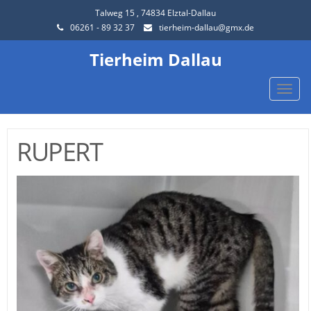
Talweg 15 , 74834 Elztal-Dallau
06261 - 89 32 37
tierheim-dallau@gmx.de
Tierheim Dallau
Toggle
naviga
RUPERT