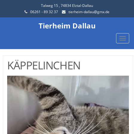
Talweg 15 , 74834 Elztal-Dallau
06261 - 89 32 37
tierheim-dallau@gmx.de
Tierheim Dallau
Toggle
naviga
KÄPPELINCHEN