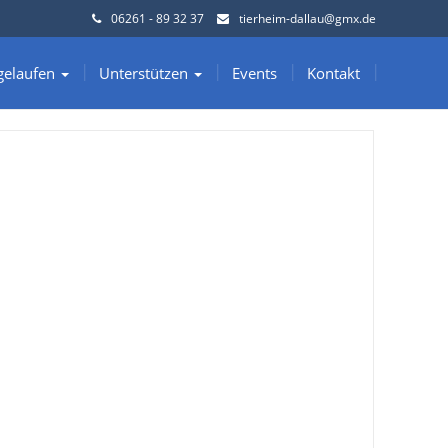
06261 - 89 32 37
tierheim-dallau@gmx.de
gelaufen
Unterstützen
Events
Kontakt