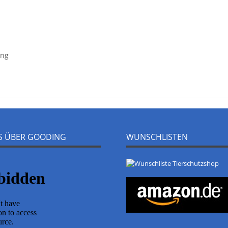
ung
NS ÜBER GOODING
WUNSCHLISTEN