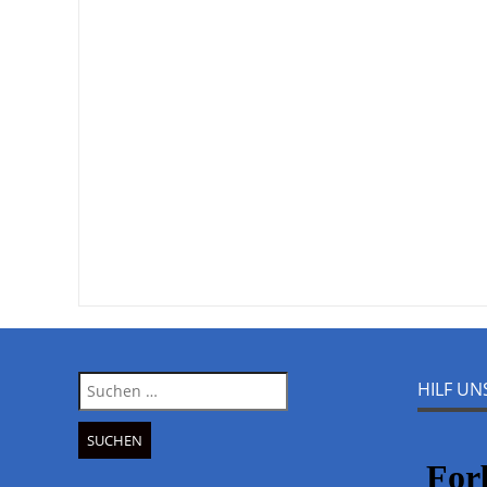
Suche
HILF U
nach: