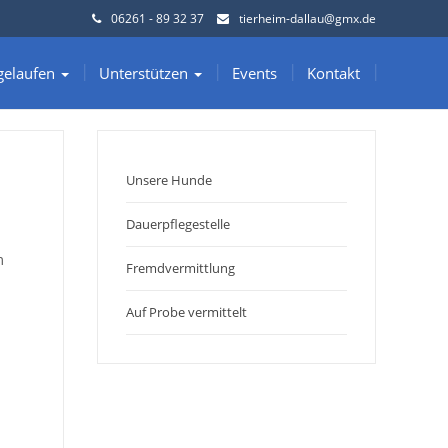
06261 - 89 32 37
tierheim-dallau@gmx.de
gelaufen
Unterstützen
Events
Kontakt
Unsere Hunde
Dauerpflegestelle
m
Fremdvermittlung
Auf Probe vermittelt