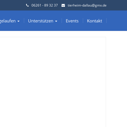
06261 - 89 32 37
tierheim-dallau@gmx.de
gelaufen
Unterstützen
Events
Kontakt