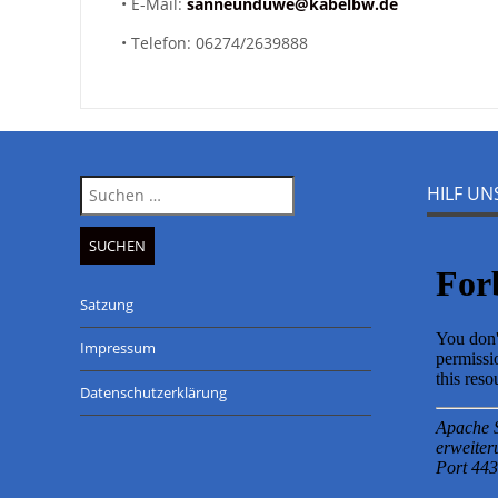
• E-Mail:
sanneunduwe@kabelbw.de
• Telefon: 06274/2639888
Suche
HILF U
nach:
Satzung
Impressum
Datenschutzerklärung