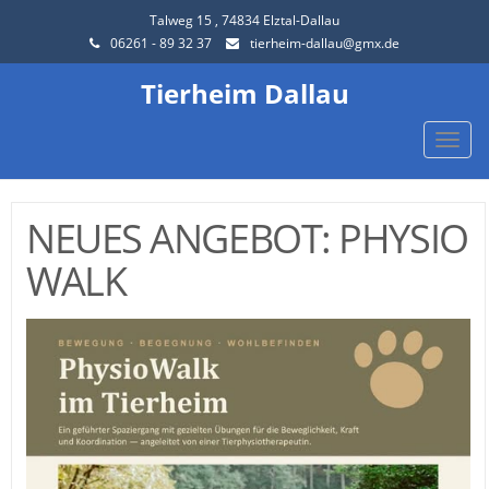
Talweg 15 , 74834 Elztal-Dallau
06261 - 89 32 37
tierheim-dallau@gmx.de
Tierheim Dallau
Toggle
naviga
NEUES ANGEBOT: PHYSIO
WALK