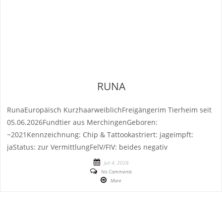
RUNA
RunaEuropäisch KurzhaarweiblichFreigängerim Tierheim seit
05.06.2026Fundtier aus MerchingenGeboren:
~2021Kennzeichnung: Chip & Tattookastriert: jageimpft:
jaStatus: zur VermittlungFelV/FIV: beides negativ
Juli 4, 2026
No Comments
More