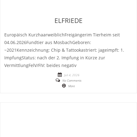
ELFRIEDE
Europäisch KurzhaarweiblichFreigängerim Tierheim seit
04.06.2026Fundtier aus MosbachGeboren:
~2021Kennzeichnung: Chip & Tattookastriert: jageimpft: 1.
ImpfungStatus: nach der 2. Impfung in Kürze zur
VermittlungFelV/FIV: beides negativ
Juli 4, 2026
No Comments
More