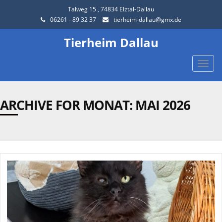
Talweg 15 , 74834 Elztal-Dallau
06261 - 89 32 37
tierheim-dallau@gmx.de
Tierheim Dallau
Toggle
naviga
ARCHIVE FOR MONAT:
MAI 2026