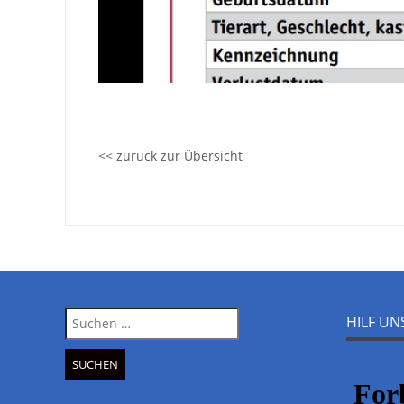
<< zurück zur Übersicht
Suche
HILF U
nach: