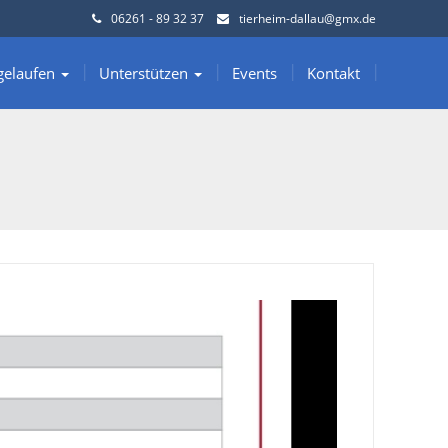
06261 - 89 32 37
tierheim-dallau@gmx.de
gelaufen
Unterstützen
Events
Kontakt