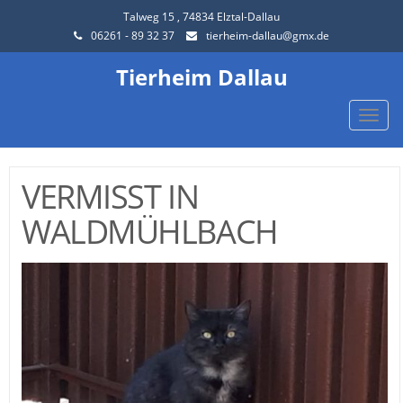
Talweg 15 , 74834 Elztal-Dallau
06261 - 89 32 37
tierheim-dallau@gmx.de
Tierheim Dallau
Toggle
naviga
VERMISST IN
WALDMÜHLBACH