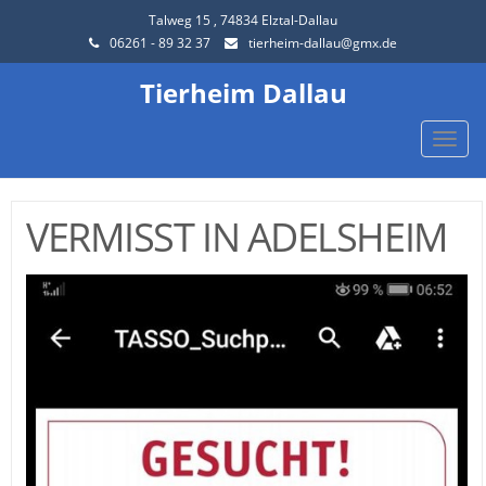
Talweg 15 , 74834 Elztal-Dallau
06261 - 89 32 37
tierheim-dallau@gmx.de
Tierheim Dallau
Toggle
naviga
VERMISST IN ADELSHEIM