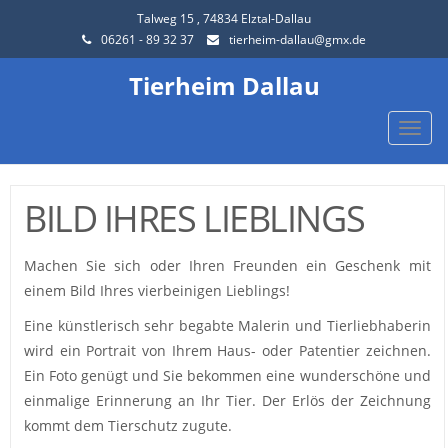
Talweg 15 , 74834 Elztal-Dallau
06261 - 89 32 37
tierheim-dallau@gmx.de
Tierheim Dallau
Toggle
naviga
BILD IHRES LIEBLINGS
Machen Sie sich oder Ihren Freunden ein Geschenk mit
einem Bild Ihres vierbeinigen Lieblings!
Eine künstlerisch sehr begabte Malerin und Tierliebhaberin
wird ein Portrait von Ihrem Haus- oder Patentier zeichnen.
Ein Foto genügt und Sie bekommen eine wunderschöne und
einmalige Erinnerung an Ihr Tier. Der Erlös der Zeichnung
kommt dem Tierschutz zugute.