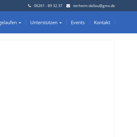
06261 - 89 32 37
tierheim-dallau@gmx.de
gelaufen
Unterstützen
Events
Kontakt