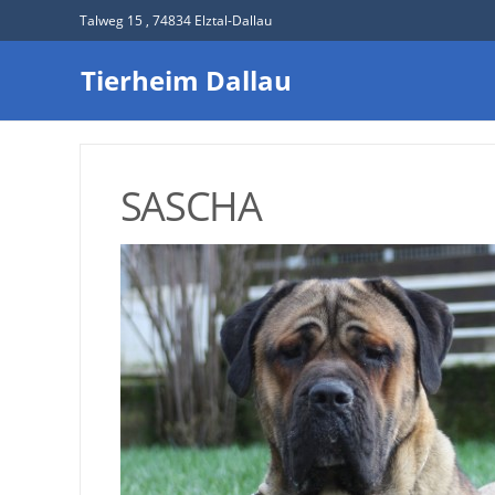
Talweg 15 , 74834 Elztal-Dallau
Tierheim Dallau
SASCHA