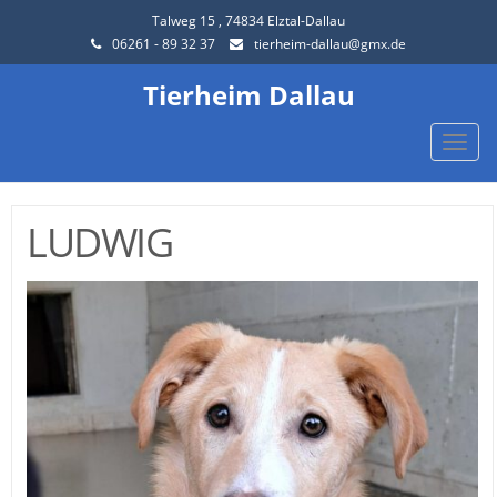
Talweg 15 , 74834 Elztal-Dallau
06261 - 89 32 37
tierheim-dallau@gmx.de
Tierheim Dallau
Toggle
naviga
LUDWIG