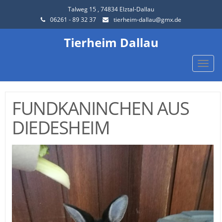
Talweg 15 , 74834 Elztal-Dallau
06261 - 89 32 37
tierheim-dallau@gmx.de
Tierheim Dallau
Toggle
naviga
FUNDKANINCHEN AUS
DIEDESHEIM