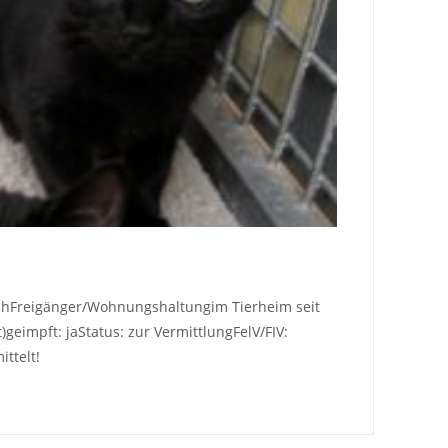
lichFreigänger/Wohnungshaltungim Tierheim seit
eimpft: jaStatus: zur VermittlungFelV/FIV:
ttelt!