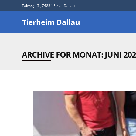
Talweg 15 , 74834 Elztal-Dallau
Tierheim Dallau
ARCHIVE FOR MONAT:
JUNI 20