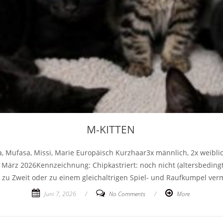
M-KITTEN
a, Mufasa, Missi, Marie Europäisch Kurzhaar3x männlich, 2x weib
rz 2026Kennzeichnung: Chipkastriert: noch nicht (altersbedingt)g
zu Zweit oder zu einem gleichaltrigen Spiel- und Raufkumpel vermi
Juni 7, 2026
/
No Comments
/
More