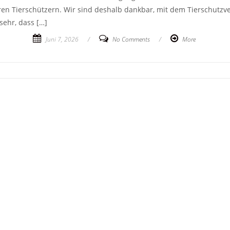
ren Tierschützern. Wir sind deshalb dankbar, mit dem Tierschutzv
sehr, dass […]
Juni 7, 2026
/
No Comments
/
More