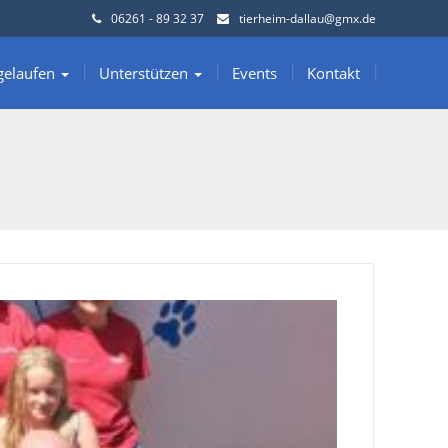
06261 - 89 32 37
tierheim-dallau@gmx.de
gelaufen
Unterstützen
Events
Kontakt