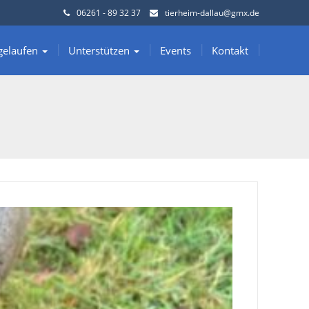
06261 - 89 32 37
tierheim-dallau@gmx.de
gelaufen
Unterstützen
Events
Kontakt