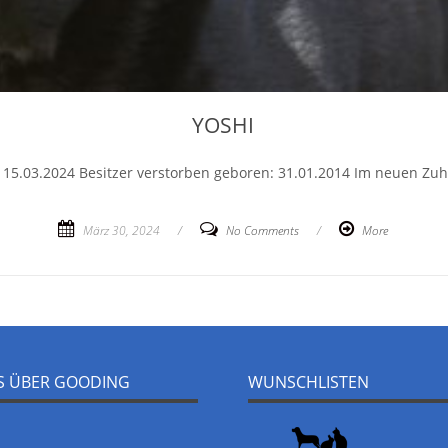
YOSHI
it: 15.03.2024 Besitzer verstorben geboren: 31.01.2014 Im neuen Z
März 30, 2024
/
No Comments
/
More
NS ÜBER GOODING
WUNSCHLISTEN