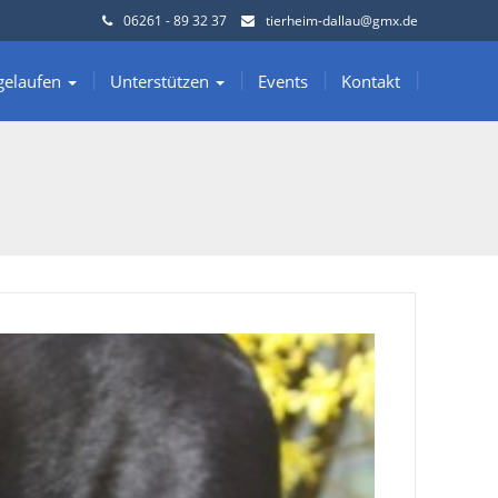
06261 - 89 32 37
tierheim-dallau@gmx.de
gelaufen
Unterstützen
Events
Kontakt