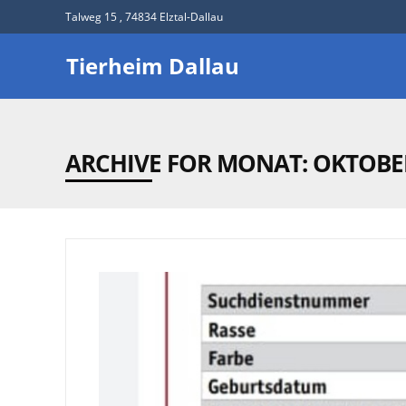
Talweg 15 , 74834 Elztal-Dallau
Tierheim Dallau
ARCHIVE FOR MONAT:
OKTOBE