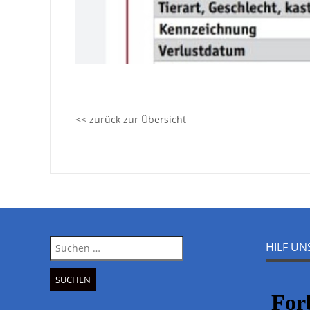
<< zurück zur Übersicht
Suche
HILF U
nach: