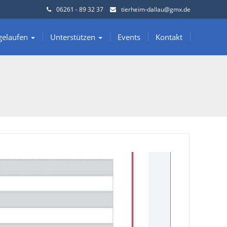
06261 - 89 32 37
tierheim-dallau@gmx.de
gelaufen
Unterstützen
Events
Kontakt