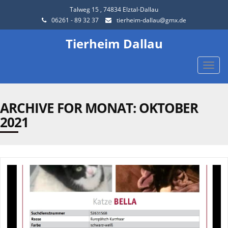
Talweg 15 , 74834 Elztal-Dallau
06261 - 89 32 37
tierheim-dallau@gmx.de
Tierheim Dallau
Toggle
naviga
ARCHIVE FOR MONAT:
OKTOBER
2021