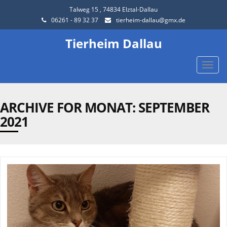
Talweg 15 , 74834 Elztal-Dallau
06261 - 89 32 37
tierheim-dallau@gmx.de
Tierheim Dallau
Toggle
naviga
ARCHIVE FOR MONAT:
SEPTEMBER
2021