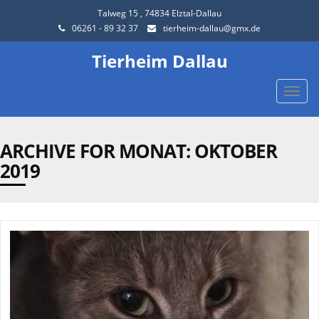
Talweg 15 , 74834 Elztal-Dallau
06261 - 89 32 37
tierheim-dallau@gmx.de
Tierheim Dallau
Toggle
naviga
ARCHIVE FOR MONAT:
OKTOBER
2019